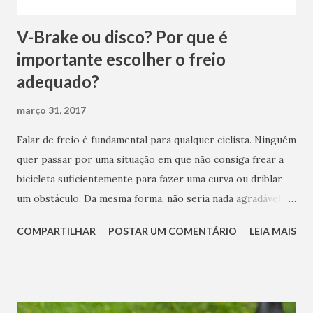
V-Brake ou disco? Por que é
importante escolher o freio
adequado?
março 31, 2017
Falar de freio é fundamental para qualquer ciclista. Ninguém
quer passar por uma situação em que não consiga frear a
bicicleta suficientemente para fazer uma curva ou driblar
um obstáculo. Da mesma forma, não seria nada agradável
frear demais repentinamente, travar rodas e correr o risco
COMPARTILHAR
POSTAR UM COMENTÁRIO
LEIA MAIS
de levar um belo tombo. Por isso, os freios precisam
oferecer precisão e segurança. Sabemos, entretanto, que
quanto mais tecnologia o produto possuir, mais caro ele irá
custar. Por isso, é