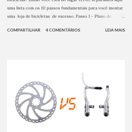
uma lista com os 10 passos fundamentais para você montar
uma loja de bicicletas de sucesso. Passo 1 - Plano de
Negócios Antes de abrir sua bike shop, é extremamente
COMPARTILHAR
4 COMENTÁRIOS
LEIA MAIS
importante calcular cada detalhe. O primeiro passo é criar
um plano de negócios. Ele vai permitir que você defina de
maneira clara, cada detalhe do seu negócio, enxergando as
falhas, as oportunidades, quais pontos devem ser alterados
e quais devem ser mantidos. Um plano de negócios bem
elaborado, vai ser o alicerce para o sucesso do seu
empreendimento. Em uma planilha responda: Qual é a
região de atuação que deseja atingir com seus produtos ou
serviços? Quais os produtos vai vender? Quais os serviços
vai oferecer? Quem é o seu público-alvo? Existem
concorrentes? Quais? Quanto espera crescer no primeiro
ano? Quanto de Capital vai necessitar para abrir a l...