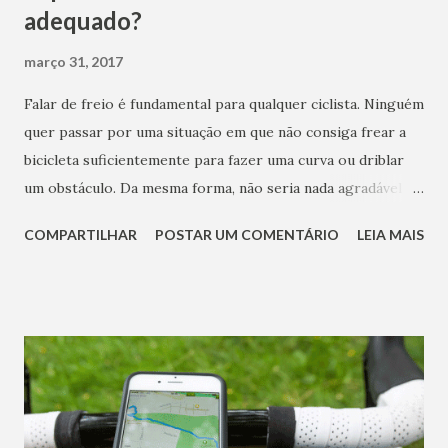
adequado?
março 31, 2017
Falar de freio é fundamental para qualquer ciclista. Ninguém
quer passar por uma situação em que não consiga frear a
bicicleta suficientemente para fazer uma curva ou driblar
um obstáculo. Da mesma forma, não seria nada agradável
frear demais repentinamente, travar rodas e correr o risco
COMPARTILHAR
POSTAR UM COMENTÁRIO
LEIA MAIS
de levar um belo tombo. Por isso, os freios precisam
oferecer precisão e segurança. Sabemos, entretanto, que
quanto mais tecnologia o produto possuir, mais caro ele irá
custar. Por isso, é