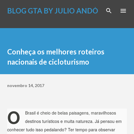
Pular para o conteúdo principal
BLOG GTA BY JULIO ANDÓ
Conheça os melhores roteiros
nacionais de cicloturismo
novembro 14, 2017
O
Brasil é cheio de belas paisagens, maravilhosos
destinos turísticos e muita natureza. Já pensou em
conhecer tudo isso pedalando? Ter tempo para observar