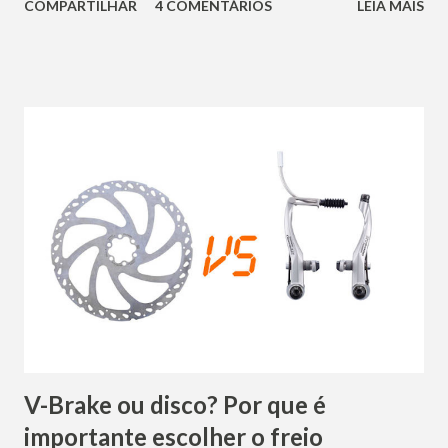
COMPARTILHAR
4 COMENTÁRIOS
LEIA MAIS
importante calcular cada detalhe. O primeiro passo é criar
um plano de negócios. Ele vai permitir que você defina de
maneira clara, cada detalhe do seu negócio, enxergando as
falhas, as oportunidades, quais pontos devem ser alterados
e quais devem ser mantidos. Um plano de negócios bem
elaborado, vai ser o alicerce para o sucesso do seu
empreendimento. Em uma planilha responda: Qual é a
região de atuação que deseja atingir com seus produtos ou
serviços? Quais os produtos vai vender? Quais os serviços
vai oferecer? Quem é o seu público-alvo? Existem
concorrentes? Quais? Quanto espera crescer no primeiro
ano? Quanto de Capital vai necessitar para abrir a l...
V-Brake ou disco? Por que é
importante escolher o freio