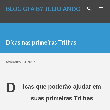
Pular para o conteúdo principal
BLOG GTA BY JULIO ANDÓ
Dicas nas primeiras Trilhas
fevereiro 10, 2017
D
icas que poderão ajudar em
suas primeiras Trilhas