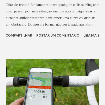
Falar de freio é fundamental para qualquer ciclista. Ninguém
quer passar por uma situação em que não consiga frear a
bicicleta suficientemente para fazer uma curva ou driblar
um obstáculo. Da mesma forma, não seria nada agradável
frear demais repentinamente, travar rodas e correr o risco
COMPARTILHAR
POSTAR UM COMENTÁRIO
LEIA MAIS
de levar um belo tombo. Por isso, os freios precisam
oferecer precisão e segurança. Sabemos, entretanto, que
quanto mais tecnologia o produto possuir, mais caro ele irá
custar. Por isso, é