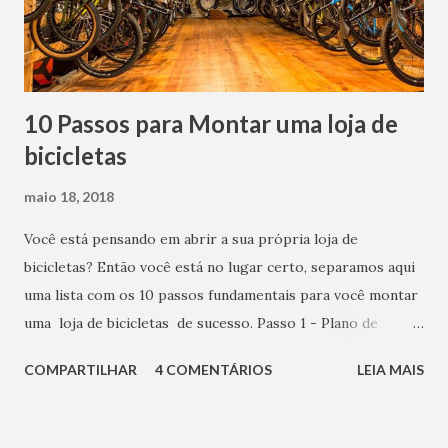
10 Passos para Montar uma loja de
bicicletas
maio 18, 2018
Você está pensando em abrir a sua própria loja de
bicicletas? Então você está no lugar certo, separamos aqui
uma lista com os 10 passos fundamentais para você montar
uma loja de bicicletas de sucesso. Passo 1 - Plano de
Negócios Antes de abrir sua bike shop, é extremamente
COMPARTILHAR
4 COMENTÁRIOS
LEIA MAIS
importante calcular cada detalhe. O primeiro passo é criar
um plano de negócios. Ele vai permitir que você defina de
maneira clara, cada detalhe do seu negócio, enxergando as