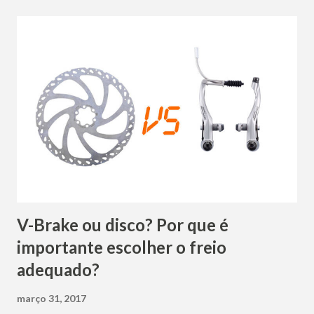
falhas, as oportunidades, quais pontos devem ser alterados
e quais devem ser mantidos. Um plano de negócios bem
elaborado, vai ser o alicerce para o sucesso do seu
empreendimento. Em uma planilha responda: Qual é a
região de atuação que deseja atingir com seus produtos ou
serviços? Quais os produtos vai vender? Quais os serviços
vai oferecer? Quem é o seu público-alvo? Existem
concorrentes? Quais? Quanto espera crescer no primeiro
ano? Quanto de Capital vai necessitar para abrir a l...
V-Brake ou disco? Por que é
importante escolher o freio
adequado?
março 31, 2017