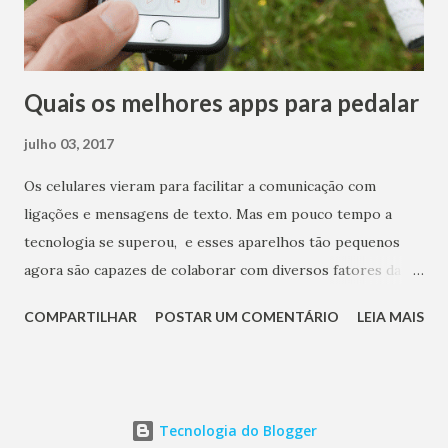
Quais os melhores apps para pedalar
julho 03, 2017
Os celulares vieram para facilitar a comunicação com
ligações e mensagens de texto. Mas em pouco tempo a
tecnologia se superou, e esses aparelhos tão pequenos
agora são capazes de colaborar com diversos fatores da
rotina moderna por meio dos mais diversos aplicativos. Se
COMPARTILHAR
POSTAR UM COMENTÁRIO
LEIA MAIS
você curte andar de bicicleta ou está planejando aderir a
esse meio de transporte, confira os principais aplicativos
para os apaixonados por ciclismo a seguir.
Tecnologia do Blogger