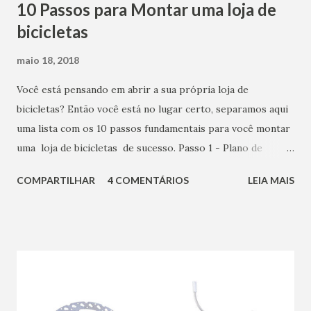
10 Passos para Montar uma loja de
bicicletas
maio 18, 2018
Você está pensando em abrir a sua própria loja de
bicicletas? Então você está no lugar certo, separamos aqui
uma lista com os 10 passos fundamentais para você montar
uma loja de bicicletas de sucesso. Passo 1 - Plano de
Negócios Antes de abrir sua bike shop, é extremamente
COMPARTILHAR
4 COMENTÁRIOS
LEIA MAIS
importante calcular cada detalhe. O primeiro passo é criar
um plano de negócios. Ele vai permitir que você defina de
maneira clara, cada detalhe do seu negócio, enxergando as
falhas, as oportunidades, quais pontos devem ser alterados
e quais devem ser mantidos. Um plano de negócios bem
elaborado, vai ser o alicerce para o sucesso do seu
empreendimento. Em uma planilha responda: Qual é a