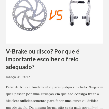
região de atuação que deseja atingir com seus produtos ou
serviços? Quais os produtos vai vender? Quais os serviços
vai oferecer? Quem é o seu público-alvo? Existem
concorrentes? Quais? Quanto espera crescer no primeiro
ano? Quanto de Capital vai necessitar para abrir a l...
V-Brake ou disco? Por que é
importante escolher o freio
adequado?
março 31, 2017
Falar de freio é fundamental para qualquer ciclista. Ninguém
quer passar por uma situação em que não consiga frear a
bicicleta suficientemente para fazer uma curva ou driblar
um obstáculo. Da mesma forma, não seria nada agradável